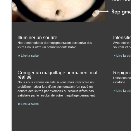
Illuminer un sourire
Intensifi
Notre méthode de dermopigmentation corrective des
Avec notre 
lèvres vous offre un naturel incontestable...
sourcils et 
» Lire la suite
» Lire la su
Corriger un maquillage permanent mal
Repigmen
réalisé
Utilisation 
Nous vous venons en aide si vous avez rencontré un
cicatrice...
problème majeur lors d’une pigmentation (un tracé en
» Lire la su
dehors des lèvres par exemple) ou si vous n’êtes pas
satisfaite par le résultat de votre maquillage permanent.
» Lire la suite