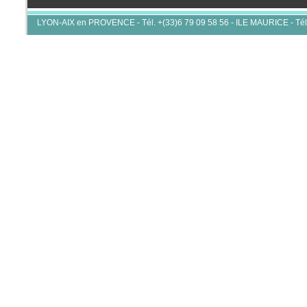
LYON-AIX en PROVENCE - Tél. +(33)6 79 09 58 56 - ILE MAURICE - Tél.