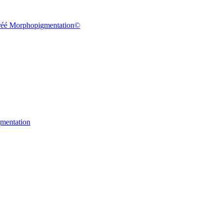
agréé Morphopigmentation©
gmentation