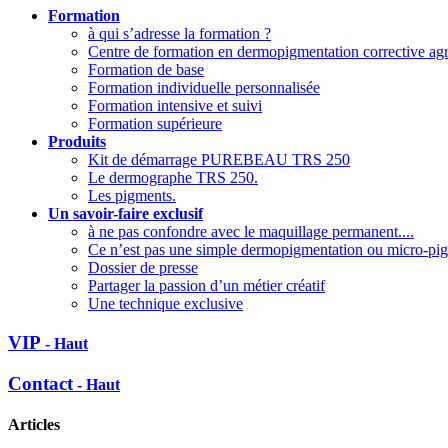
Formation
à qui s’adresse la formation ?
Centre de formation en dermopigmentation corrective 
Formation de base
Formation individuelle personnalisée
Formation intensive et suivi
Formation supérieure
Produits
Kit de démarrage PUREBEAU TRS 250
Le dermographe TRS 250.
Les pigments.
Un savoir-faire exclusif
à ne pas confondre avec le maquillage permanent....
Ce n’est pas une simple dermopigmentation ou micro-pi
Dossier de presse
Partager la passion d’un métier créatif
Une technique exclusive
VIP
- Haut
Contact
- Haut
Articles