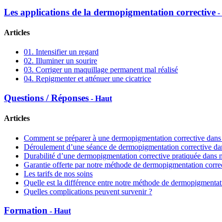
Les applications de la dermopigmentation corrective
-
Articles
01. Intensifier un regard
02. Illuminer un sourire
03. Corriger un maquillage permanent mal réalisé
04. Repigmenter et atténuer une cicatrice
Questions / Réponses
- Haut
Articles
Comment se préparer à une dermopigmentation corrective dans
Déroulement d’une séance de dermopigmentation corrective d
Durabilité d’une dermopigmentation corrective pratiquée dans
Garantie offerte par notre méthode de dermopigmentation corre
Les tarifs de nos soins
Quelle est la différence entre notre méthode de dermopigmenta
Quelles complications peuvent survenir ?
Formation
- Haut