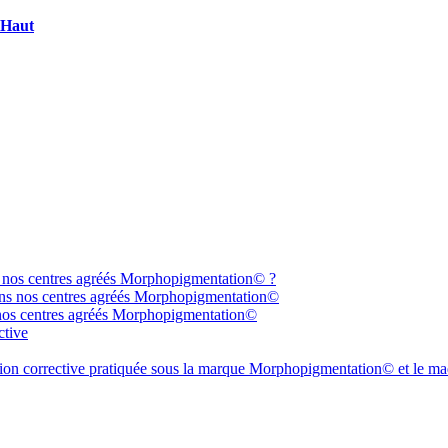
 Haut
 nos centres agréés Morphopigmentation© ?
ans nos centres agréés Morphopigmentation©
 nos centres agréés Morphopigmentation©
ctive
tion corrective pratiquée sous la marque Morphopigmentation© et le ma