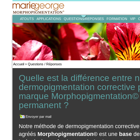
ATOUTS
APPLICATIONS
QUESTIONS/REPONSES
FORMATION
VIP
Accueil
»
Questions / Réponses
Quelle est la différence entre
dermopigmentation corrective 
marque Morphopigmentation© e
permanent ?
Envoyer par mail
Notre méthode de dermopigmentation corrective 
agréés
Morphopigmentation©
est une
base
d