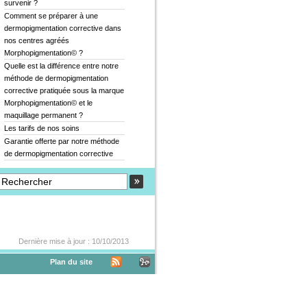
survenir ?
Comment se préparer à une
dermopigmentation corrective dans
nos centres agréés
Morphopigmentation© ?
Quelle est la différence entre notre
méthode de dermopigmentation
corrective pratiquée sous la marque
Morphopigmentation© et le
maquillage permanent ?
Les tarifs de nos soins
Garantie offerte par notre méthode
de dermopigmentation corrective
Dernière mise à jour : 10/10/2013
Plan du site