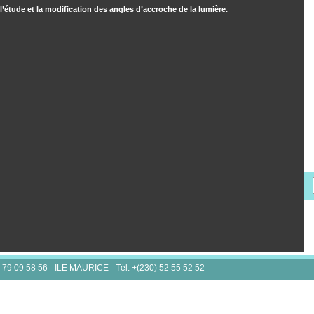
’étude et la modification des angles d’accroche de la lumière.
9 09 58 56 - ILE MAURICE - Tél. +(230) 52 55 52 52