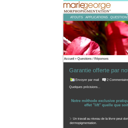
ATOUTS
APPLICATIONS
QUESTION
Accueil
»
Questions / Réponses
Garantie offerte par n
Envoyer par mail
2 Commentair
Quelques précisions...
Notre méthode exclusive prati
effet "lift" quelle que so
Un travail au niveau de la lèvre peut d
dermopigmentation.