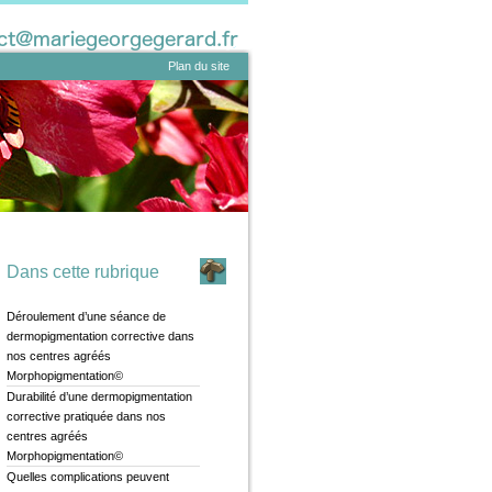
Plan du site
Dans cette rubrique
Déroulement d’une séance de
dermopigmentation corrective dans
nos centres agréés
Morphopigmentation©
Durabilité d’une dermopigmentation
corrective pratiquée dans nos
centres agréés
Morphopigmentation©
Quelles complications peuvent